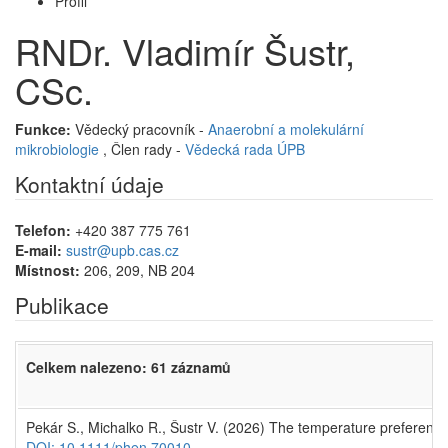
Profil
RNDr. Vladimír Šustr,
CSc.
Funkce:
Vědecký pracovník -
Anaerobní a molekulární
mikrobiologie
, Člen rady -
Vědecká rada ÚPB
Kontaktní údaje
Telefon:
+420 387 775 761
E-mail:
sustr@upb.cas.cz
Místnost:
206, 209, NB 204
Publikace
Celkem nalezeno: 61 záznamů
Pekár S., Michalko R., Šustr V. (2026) The temperature preference
DOI: 10.1111/phen.70010