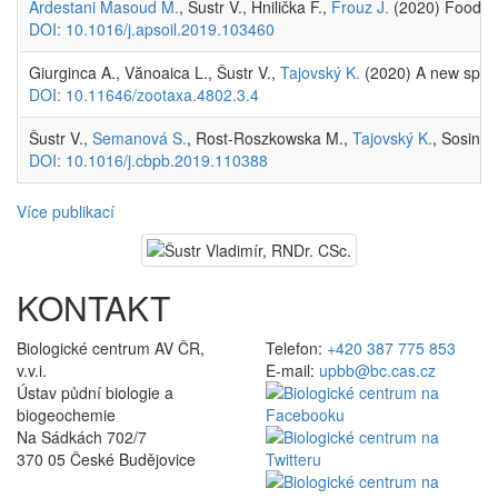
Ardestani Masoud M.
, Šustr V., Hnilička F.,
Frouz J.
(2020) Food con
DOI: 10.1016/j.apsoil.2019.103460
Giurginca A., Vănoaica L., Šustr V.,
Tajovský K.
(2020) A new speci
DOI: 10.11646/zootaxa.4802.3.4
Šustr V.,
Semanová S.
, Rost-Roszkowska M.,
Tajovský K.
, Sosinka
DOI: 10.1016/j.cbpb.2019.110388
Více publikací
KONTAKT
Biologické centrum AV ČR,
Telefon:
+420 387 775 853
v.v.i.
E-mail:
upbb@bc.cas.cz
Ústav půdní biologie a
biogeochemie
Na Sádkách 702/7
370 05 České Budějovice