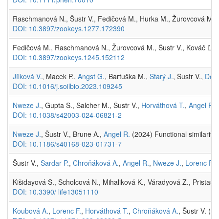
Raschmanová N., Šustr V., Fedičová M., Hurka M., Žurovcová M., K
DOI: 10.3897/zookeys.1277.172390
Fedičová M., Raschmanová N., Žurovcová M., Šustr V., Kováč Ľ. (202
DOI: 10.3897/zookeys.1245.152112
Jílková V.
, Macek P.,
Angst G.
, Bartuška M.,
Starý J.
, Šustr V.,
Deve
DOI: 10.1016/j.soilbio.2023.109245
Nweze J.
, Gupta S., Salcher M., Šustr V.,
Horváthová T.
,
Angel R.
DOI: 10.1038/s42003-024-06821-2
Nweze J.
, Šustr V., Brune A.,
Angel R.
(2024) Functional similarity
DOI: 10.1186/s40168-023-01731-7
Šustr V.,
Sardar P.
,
Chroňáková A.
,
Angel R.
,
Nweze J.
,
Lorenc F.
(
Kišidayová S., Scholcová N., Mihaliková K., Váradyová Z., Pristaš 
DOI: 10.3390/ life13051110
Koubová A.
,
Lorenc F.
,
Horváthová T.
,
Chroňáková A.
, Šustr V. (2