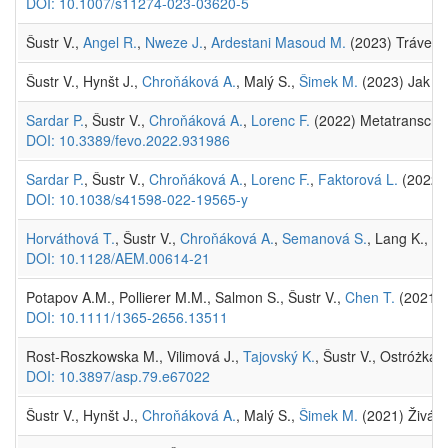
DOI: 10.1007/s11274-023-03620-5
Šustr V.,
Angel R.
,
Nweze J.
,
Ardestani Masoud M.
(2023) Trávení
Šustr V., Hynšt J.,
Chroňáková A.
, Malý S.,
Šimek M.
(2023) Jak or
Sardar P.
, Šustr V.,
Chroňáková A.
,
Lorenc F.
(2022) Metatranscript
DOI: 10.3389/fevo.2022.931986
Sardar P.
, Šustr V.,
Chroňáková A.
,
Lorenc F.
,
Faktorová L.
(2022) 
DOI: 10.1038/s41598-022-19565-y
Horváthová T.
, Šustr V.,
Chroňáková A.
,
Semanová S.
, Lang K., Di
DOI: 10.1128/AEM.00614-21
Potapov A.M., Pollierer M.M., Salmon S., Šustr V.,
Chen T.
(2021) M
DOI: 10.1111/1365-2656.13511
Rost-Roszkowska M., Vilimová J.,
Tajovský K.
, Šustr V., Ostróżka 
DOI: 10.3897/asp.79.e67022
Šustr V., Hynšt J.,
Chroňáková A.
, Malý S.,
Šimek M.
(2021) Živá p