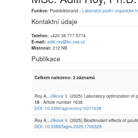
Funkce:
Postdoktorand -
Laboratoř půdní organické 
Kontaktní údaje
Telefon:
+420 38 777 5774
E-mail:
aditi.roy@bc.cas.cz
Místnost:
212 NB
Publikace
Celkem nalezeno: 2 záznamů
Roy A.,
Jílková V.
(2025) Laboratory optimization of pou
15
: Article number 1638.
DOI: 10.3390/agronomy15071638
Roy A.,
Jílková V.
(2025) Biostimulant effects of poult
DOI: 10.3389/fagro.2025.1706528