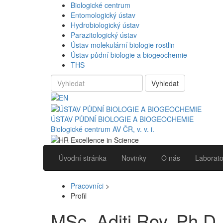
Biologické centrum
Entomologický ústav
Hydrobiologický ústav
Parazitologický ústav
Ústav molekulární biologie rostlin
Ústav půdní biologie a biogeochemie
THS
Vyhledat
ÚSTAV PŮDNÍ BIOLOGIE A BIOGEOCHEMIE
Biologické centrum AV ČR, v. v. i.
Úvodní stránka
Novinky
O nás
Laborato
Pracovníci
>
Profil
MSc. Aditi Roy, Ph.D.