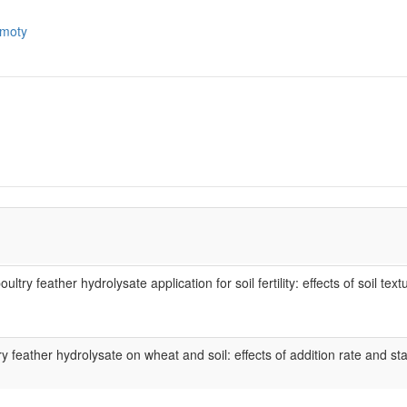
hmoty
ltry feather hydrolysate application for soil fertility: effects of soil te
ry feather hydrolysate on wheat and soil: effects of addition rate and st