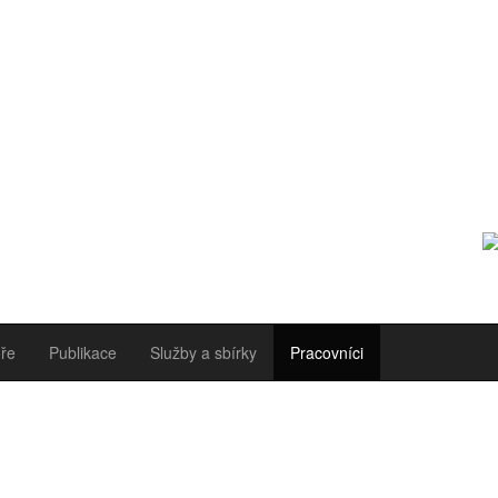
ře
Publikace
Služby a sbírky
Pracovníci