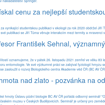
 v nakladatelství Springer.
ískal cenu za nejlepší studentskou
za vynikající studentskou publikaci v ekologii za rok 2020 obdržel Jiří
e své publikaci se Jiří Tůma věnuje interakcím mezi termity a mravenci
fesor František Sehnal, významný
tostí oznamujeme, že v pátek 26. listopadu 2021 zemřel ve věku 83 le
oru entomologie. Ve své výzkumné práci se zabýval fyziologií hmyzu s
zasloužil o rozvoj Biologického centra Akademie věd ČR (BC AV ČR), j
hmota nad zlato - pozvánka na o
cké hmoty Ústavu půdní biologie BC AV ČR pořádá odborný seminář "Org
očeském muzeu v Českých Budějovicích. Seminář je určený pro zemědě