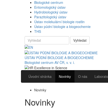
Biologické centrum
Entomologický ústav
Hydrobiologický ústav
Parazitologický ústav
Ústav molekulární biologie rostlin
Ústav půdní biologie a biogeochemie
THS
Vyhledat
ÚSTAV PŮDNÍ BIOLOGIE A BIOGEOCHEMIE
Biologické centrum AV ČR, v. v. i.
Úvodní stránka
Novinky
O nás
Laborato
Novinky
Novinky