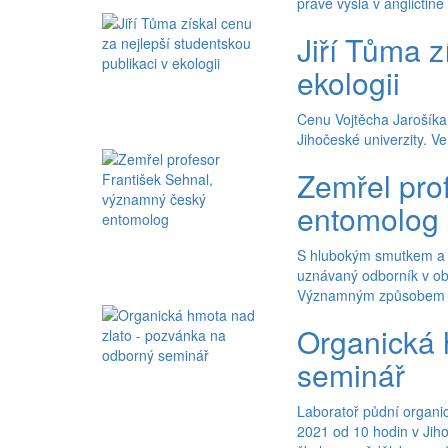
právě vyšla v angličtině
Jiří Tůma z
ekologii
Cenu Vojtěcha Jarošíka 
Jihočeské univerzity. V
Zemřel pro
entomolog
S hlubokým smutkem a lí
uznávaný odborník v ob
Významným způsobem se 
Organická 
seminář
Laboratoř půdní organi
2021 od 10 hodin v Jih