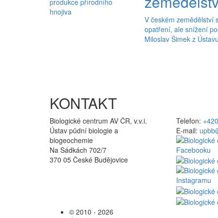
zemědělství
V českém zemědělství se
opatření, ale snížení p
Miloslav Šimek z Ústavu
KONTAKT
Biologické centrum AV ČR, v.v.i.
Telefon:
+420
Ústav půdní biologie a
E-mail:
upbb@
biogeochemie
Na Sádkách 702/7
370 05 České Budějovice
© 2010 - 2026