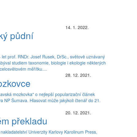
14. 1. 2022.
ký půdní
let prof. RNDr. Josef Rusek, DrSc., světově uznávaný
býval studiem taxonomie, biologie i ekologie některých
elosvětovém měřítku....
28. 12. 2021.
ozkovce
avská mozkovka" o nejlepší popularizační článek
va NP Šumava. Hlasovat může jakýkoli čtenář do 21.
20. 12. 2021.
kém překladu
nakladatelství Univerzity Karlovy Karolinum Press,