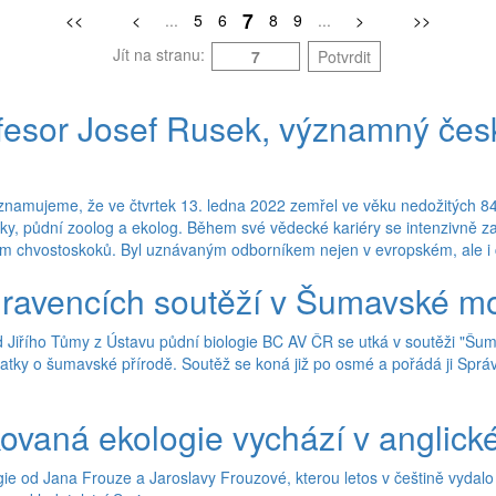
7
<<
<
...
5
6
8
9
...
>
>>
Jít na stranu:
Potvrdit
fesor Josef Rusek, významný čes
amujeme, že ve čtvrtek 13. ledna 2022 zemřel ve věku nedožitých 84 
y, půdní zoolog a ekolog. Během své vědecké kariéry se intenzivně za
m chvostoskoků. Byl uznávaným odborníkem nejen v evropském, ale i c
ravencích soutěží v Šumavské m
 Jiřího Tůmy z Ústavu půdní biologie BC AV ČR se utká v soutěži "Šum
natky o šumavské přírodě. Soutěž se koná již po osmé a pořádá ji Sprá
kovaná ekologie vychází v anglic
ie od Jana Frouze a Jaroslavy Frouzové, kterou letos v češtině vydalo 