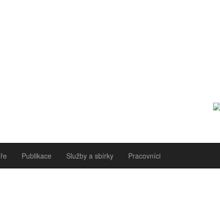
ře
Publikace
Služby a sbírky
Pracovníci