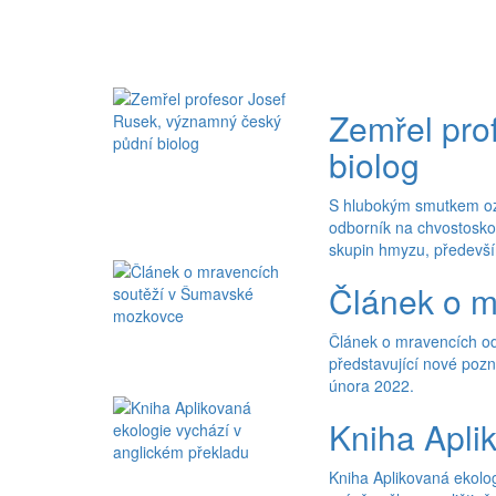
Zemřel pro
biolog
S hlubokým smutkem ozn
odborník na chvostoskok
skupin hmyzu, předevší
Článek o m
Článek o mravencích od
představující nové poz
února 2022.
Kniha Apli
Kniha Aplikovaná ekolog