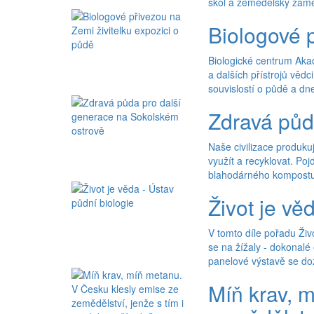
škol a zemědělsky zamě
Biologové p
Biologické centrum Aka
a dalších přístrojů věd
souvislostí o půdě a dn
Zdravá půd
Naše civilizace produku
využít a recyklovat. Po
blahodárného kompostu,
Život je vě
V tomto díle pořadu Ži
se na žížaly - dokonalé
panelové výstavě se doz
Míň krav, 