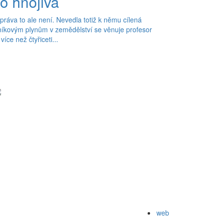
ho hnojiva
práva to ale není. Nevedla totiž k němu cílená
eníkovým plynům v zemědělství se věnuje profesor
ce než čtyřiceti...
web