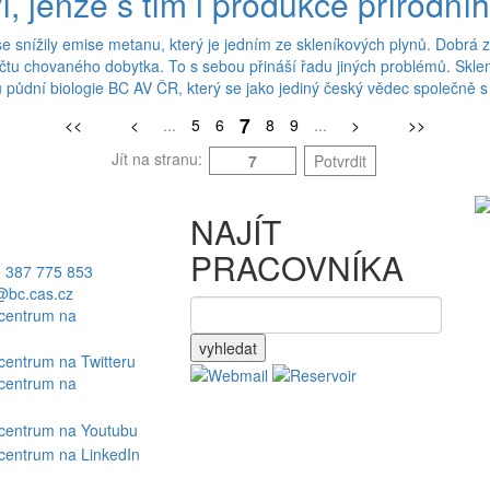
, jenže s tím i produkce přírodní
 snížily emise metanu, který je jedním ze skleníkových plynů. Dobrá z
očtu chovaného dobytka. To s sebou přináší řadu jiných problémů. Skl
 půdní biologie BC AV ČR, který se jako jediný český vědec společně s ví
7
<<
<
...
5
6
8
9
...
>
>>
Jít na stranu:
Potvrdit
NAJÍT
PRACOVNÍKA
 387 775 853
bc.cas.cz
vyhledat