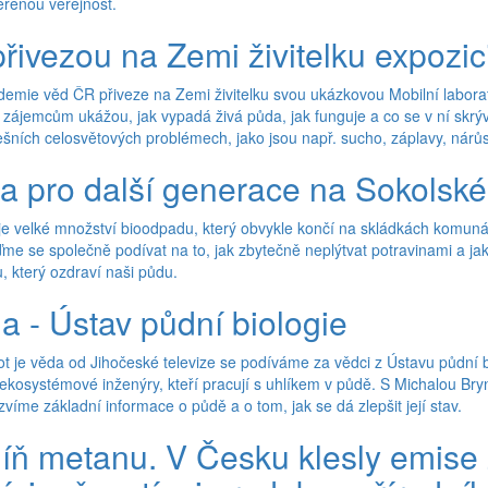
řenou veřejnost.
řivezou na Zemi živitelku expozic
demie věd ČR přiveze na Zemi živitelku svou ukázkovou Mobilní labor
ci zájemcům ukážou, jak vypadá živá půda, jak funguje a co se v ní sk
ešních celosvětových problémech, jako jsou např. sucho, záplavy, nárůs
a pro další generace na Sokolsk
je velké množství bioodpadu, který obvykle končí na skládkách komuná
jďme se společně podívat na to, jak zbytečně neplýtvat potravinami a j
 který ozdraví naši půdu.
da - Ústav půdní biologie
vot je věda od Jihočeské televize se podíváme za vědci z Ústavu půdní
 ekosystémové inženýry, kteří pracují s uhlíkem v půdě. S Michalou B
víme základní informace o půdě a o tom, jak se dá zlepšit její stav.
míň metanu. V Česku klesly emise