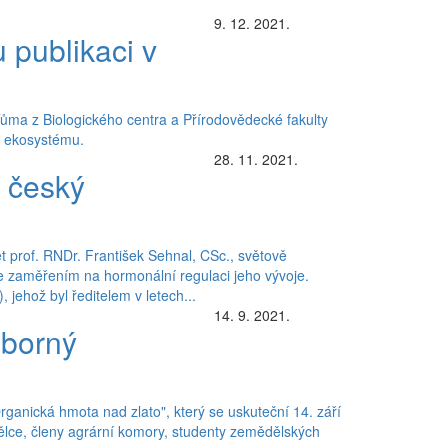
9. 12. 2021.
 publikaci v
 Tůma z Biologického centra a Přírodovědecké fakulty
 v ekosystému.
28. 11. 2021.
 český
t prof. RNDr. František Sehnal, CSc., světově
e zaměřením na hormonální regulaci jeho vývoje.
ehož byl ředitelem v letech...
14. 9. 2021.
dborný
anická hmota nad zlato", který se uskuteční 14. září
lce, členy agrární komory, studenty zemědělských