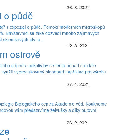
26. 8. 2021.
i o půdě
atoř s expozicí o půdě. Pomocí moderních mikroskopů
rývá. Návštěvníci se také dozvědí mnoho zajímavých
t skleníkových plynů...
12. 8. 2021.
ém ostrově
lního odpadu, ačkoliv by se tento odpad dal dále
ak využít vyprodukovaný bioodpad například pro výrobu
27. 4. 2021.
 biologie Biologického centra Akademie věd. Koukneme
ryndovou vám představíme želvušky a díky putovní
26. 2. 2021.
 ze