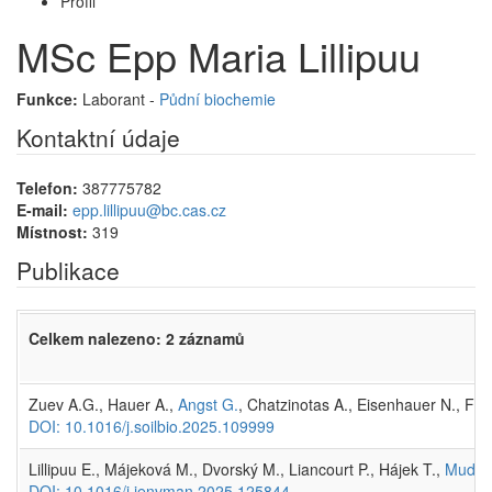
Profil
MSc Epp Maria Lillipuu
Funkce:
Laborant -
Půdní biochemie
Kontaktní údaje
Telefon:
387775782
E-mail:
epp.lillipuu@bc.cas.cz
Místnost:
319
Publikace
Celkem nalezeno: 2 záznamů
Zuev A.G., Hauer A.,
Angst G.
, Chatzinotas A., Eisenhauer N., Fer
DOI: 10.1016/j.soilbio.2025.109999
Lillipuu E., Májeková M., Dvorský M., Liancourt P., Hájek T.,
Mudrá
DOI: 10.1016/j.jenvman.2025.125844