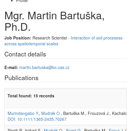
Profile
Mgr. Martin Bartuška,
Ph.D.
Job Position:
Research Scientist -
Interaction of soil procesess
across spatiotemporal scales
Contact details
E-mail:
martin.bartuska@bc.cas.cz
Publications
Total found: 15 records
Murindangabo Y.
,
Mudrák O.
, Bartuška M., Frouzová J., Kachalov
DOI: 10.1111/1365-2435.70267
Singh P., Irshad S.,
Mudrák O.
,
Angst G.
, Bartuška M.,
Frouz J.
(20