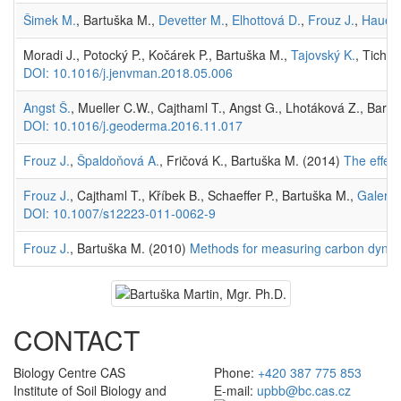
Šimek M.
, Bartuška M.,
Devetter M.
,
Elhottová D.
,
Frouz J.
,
Hauero
Moradi J., Potocký P., Kočárek P., Bartuška M.,
Tajovský K.
, Tichán
DOI: 10.1016/j.jenvman.2018.05.006
Angst Š.
, Mueller C.W., Cajthaml T., Angst G., Lhotáková Z., Bart
DOI: 10.1016/j.geoderma.2016.11.017
Frouz J.
,
Špaldoňová A.
, Fričová K., Bartuška M. (2014)
The effec
Frouz J.
, Cajthaml T., Kříbek B., Schaeffer P., Bartuška M.,
Galerto
DOI: 10.1007/s12223-011-0062-9
Frouz J.
, Bartuška M. (2010)
Methods for measuring carbon dynami
CONTACT
Biology Centre CAS
Phone:
+420 387 775 853
Institute of Soil Biology and
E-mail:
upbb@bc.cas.cz