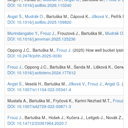
DOI: 10.1016/j.soilbio.2026.110240
Angst Š.
,
Mudrák O.
, Bartuška M., Čápová K.,
Jílková V.
, Petřík P.,
DOI: 10.1016/j.soilbio.2025.109820
Murindangabo Y.
,
Frouz J.
, Frouzová J., Bartuška M.,
Mudrák O.
(2
DOI: 10.1016/j.jenvman.2025.125236
Oppong J.C., Bartuška M.,
Frouz J.
(2025) How well bucket lysimete
DOI: 10.2478/johh-2025-0030
Frouz J.
, Oppong J.C., Bartuška M., Šanda M., Lišková K., Gerwin W
DOI: 10.1016/j.scitotenv.2024.177612
Angst Š.
, Veselá H., Bartuška M.,
Jílková V.
,
Frouz J.
,
Angst G.
(20
DOI: 10.1007/s11104-022-05341-4
Mustafa A., Bartuška M., Fryčová K., Karimi Nezhad M.T.,
Frouz J.
DOI: 10.1007/s42729-022-00871-3
Frouz J.
, Bartuška M., Hošek J., Kučera J., Leitgeb J., Novák Z., 
DOI: 10.14712/23361964.2020.7