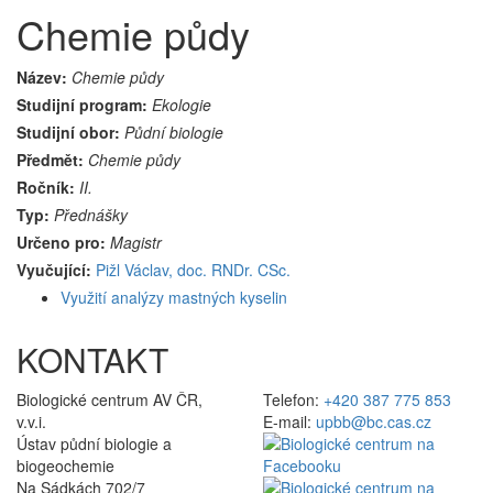
Chemie půdy
Název:
Chemie půdy
Studijní program:
Ekologie
Studijní obor:
Půdní biologie
Předmět:
Chemie půdy
Ročník:
II.
Typ:
Přednášky
Určeno pro:
Magistr
Vyučující:
Pižl Václav, doc. RNDr. CSc.
Využití analýzy mastných kyselin
KONTAKT
Biologické centrum AV ČR,
Telefon:
+420 387 775 853
v.v.i.
E-mail:
upbb@bc.cas.cz
Ústav půdní biologie a
biogeochemie
Na Sádkách 702/7