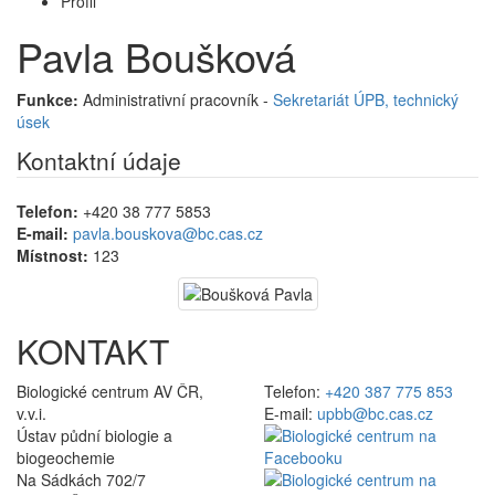
Profil
Pavla Boušková
Funkce:
Administrativní pracovník -
Sekretariát ÚPB, technický
úsek
Kontaktní údaje
Telefon:
+420 38 777 5853
E-mail:
pavla.bouskova@bc.cas.cz
Místnost:
123
KONTAKT
Biologické centrum AV ČR,
Telefon:
+420 387 775 853
v.v.i.
E-mail:
upbb@bc.cas.cz
Ústav půdní biologie a
biogeochemie
Na Sádkách 702/7