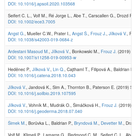
DOI: 10.1016/j.apsoil.2020.103568
Seifert C. L., Volf M., Ré Jorge L., Abe T., Carscallen G., Drozd P
DOI: 10.1002/ece3.7005
Angst G.
, Mueller C.W., Prater I.,
Angst Š.
,
Frouz J.
,
Jílková V.
, Pe
DOI: 10.1038/s42003-019-0684-z
Ardestani Masoud M.
,
Jílková V.
, Bonkowski M.,
Frouz J.
(2019) Th
DOI: 10.1007/s11258-019-00953-w
Heděnec P.,
Jílková V.
,
Lin Q.
, Cajthaml T., Filipová A., Baldrian P.
DOI: 10.1016/j.catena.2018.10.043
Jílková V.
, Jandová K., Sim A., Thornton B., Paterson E. (2019) So
DOI: 10.1016/j.soilbio.2019.107595
Jílková V.
, Vohník M., Mudrák O., Šimáčková H.,
Frouz J.
(2019) No
DOI: 10.1016/j.geoderma.2018.07.040
Šimek M.
, Borůvka L., Baldrian P.,
Bryndová M.
,
Devetter M.
, Dráb
Volf M., Klimeš P., Lamarre G., Redmond C. M., Seifert C. L., Abe T