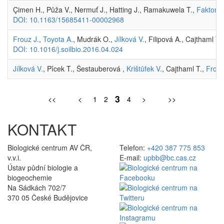
Çimen H., Půža V., Nermuť J., Hatting J., Ramakuwela T.,
Faktorov
DOI: 10.1163/15685411-00002968
Frouz J.
,
Toyota A.
, Mudrák O.,
Jílková V.
, Filipová A., Cajthaml T
DOI: 10.1016/j.soilbio.2016.04.024
Jílková V.
, Pîcek T., Šestauberová ,
Krištůfek V.
, Cajthaml T.,
Frouz
3
<<
<
1
2
4
>
>>
KONTAKT
Biologické centrum AV ČR,
Telefon:
+420 387 775 853
v.v.i.
E-mail:
upbb@bc.cas.cz
Ústav půdní biologie a
biogeochemie
Na Sádkách 702/7
370 05 České Budějovice