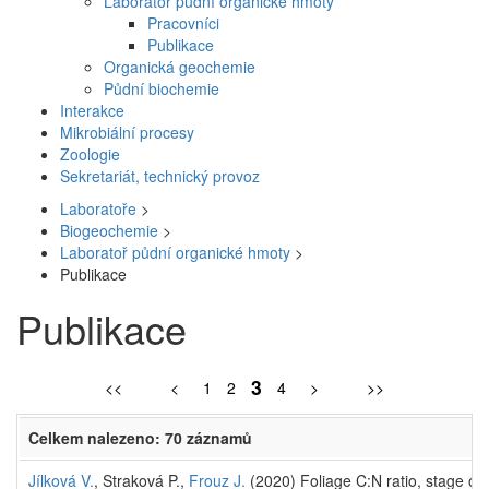
Laboratoř půdní organické hmoty
Pracovníci
Publikace
Organická geochemie
Půdní biochemie
Interakce
Mikrobiální procesy
Zoologie
Sekretariát, technický provoz
Laboratoře
>
Biogeochemie
>
Laboratoř půdní organické hmoty
>
Publikace
Publikace
3
<<
<
1
2
4
>
>>
Celkem nalezeno: 70 záznamů
Jílková V.
, Straková P.,
Frouz J.
(2020) Foliage C:N ratio, stage of