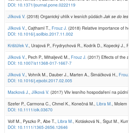
DOI: 10.1371/journal.pone.0222119
Jílková V.
(2018) Organický uhlík v lesních půdách
Jak se do lesa 
Jílková V.
, Cajthaml T.,
Frouz J.
(2018) Relative importance of honey
DOI: 10.1016/j.soilbio.2017.11.002
Krištůfek V.
, Urajová P., Frydrychová R., Kodrík D., Kopecký J., Pai
Jílková V.
, Pech P., Mihaljevič M.,
Frouz J.
(2017) Effects of the an
DOI: 10.1007/s11368-017-1667-7
Jílková V.
, Vohník M., Dauber J., Marten A., Šimáčková H.,
Frouz J
DOI: 10.1016/j.ejsobi.2017.02.005
Macková J.
,
Jílková V.
(2017) Vliv lesního hospodaření na půdní 
Szefer P., Carmona C., Chmel K., Konečná M.,
Libra M.
, Molem K.,
DOI: 10.1111/oik.03670
Volf M., Pyszko P., Abe T.,
Libra M.
, Kotásková N., Šigut M., Kumar
DOI: 10.1111/1365-2656.12646