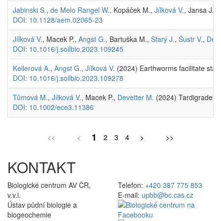
Jabinski S.
,
de Melo Rangel W.
, Kopáček M.,
Jílková V.
, Jansa J.,
DOI: 10.1128/aem.02065-23
Jílková V.
, Macek P.,
Angst G.
, Bartuška M.,
Starý J.
,
Šustr V.
,
Deve
DOI: 10.1016/j.soilbio.2023.109245
Kellerová A.
,
Angst G.
,
Jílková V.
(2024) Earthworms facilitate stabi
DOI: 10.1016/j.soilbio.2023.109278
Tůmová M.
,
Jílková V.
, Macek P.,
Devetter M.
(2024) Tardigrade dist
DOI: 10.1002/ece3.11386
1
<<
<
2
3
4
>
>>
KONTAKT
Biologické centrum AV ČR,
Telefon:
+420 387 775 853
v.v.i.
E-mail:
upbb@bc.cas.cz
Ústav půdní biologie a
biogeochemie