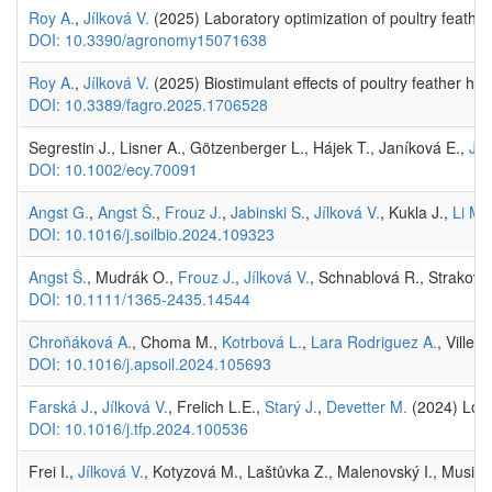
Roy A.
,
Jílková V.
(2025) Laboratory optimization of poultry feather h
DOI: 10.3390/agronomy15071638
Roy A.
,
Jílková V.
(2025) Biostimulant effects of poultry feather hyd
DOI: 10.3389/fagro.2025.1706528
Segrestin J., Lisner A., Götzenberger L., Hájek T., Janíková E.,
Jíl
DOI: 10.1002/ecy.70091
Angst G.
,
Angst Š.
,
Frouz J.
,
Jabinski S.
,
Jílková V.
, Kukla J.,
Li M.
DOI: 10.1016/j.soilbio.2024.109323
Angst Š.
, Mudrák O.,
Frouz J.
,
Jílková V.
, Schnablová R., Straková 
DOI: 10.1111/1365-2435.14544
Chroňáková A.
, Choma M.,
Kotrbová L.
,
Lara Rodriguez A.
, Villen
DOI: 10.1016/j.apsoil.2024.105693
Farská J.
,
Jílková V.
, Frelich L.E.,
Starý J.
,
Devetter M.
(2024) Long-
DOI: 10.1016/j.tfp.2024.100536
Frei I.,
Jílková V.
, Kotyzová M., Laštůvka Z., Malenovský I., Musil Z