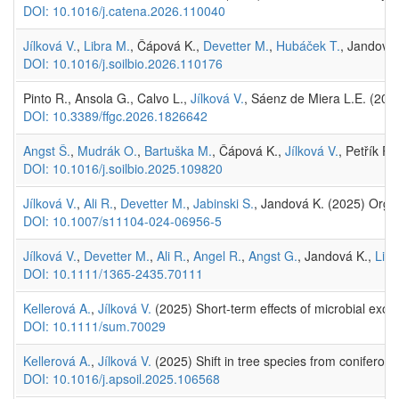
DOI: 10.1016/j.catena.2026.110040
Jílková V.
,
Libra M.
, Čápová K.,
Devetter M.
,
Hubáček T.
, Jandová 
DOI: 10.1016/j.soilbio.2026.110176
Pinto R., Ansola G., Calvo L.,
Jílková V.
, Sáenz de Miera L.E. (2026
DOI: 10.3389/ffgc.2026.1826642
Angst Š.
,
Mudrák O.
,
Bartuška M.
, Čápová K.,
Jílková V.
, Petřík P.,
DOI: 10.1016/j.soilbio.2025.109820
Jílková V.
,
Ali R.
,
Devetter M.
,
Jabinski S.
, Jandová K. (2025) Organic
DOI: 10.1007/s11104-024-06956-5
Jílková V.
,
Devetter M.
,
Ali R.
,
Angel R.
,
Angst G.
, Jandová K.,
Libr
DOI: 10.1111/1365-2435.70111
Kellerová A.
,
Jílková V.
(2025) Short-term effects of microbial exopo
DOI: 10.1111/sum.70029
Kellerová A.
,
Jílková V.
(2025) Shift in tree species from coniferous
DOI: 10.1016/j.apsoil.2025.106568