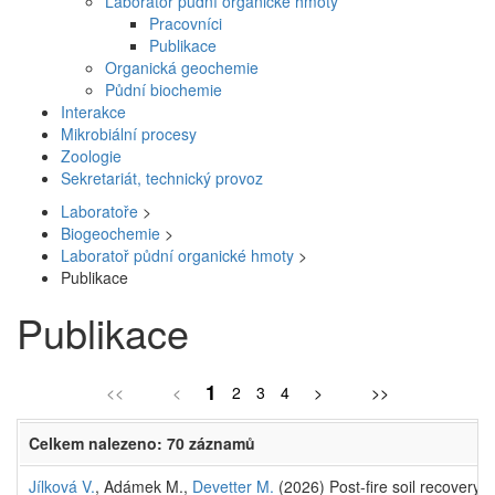
Laboratoř půdní organické hmoty
Pracovníci
Publikace
Organická geochemie
Půdní biochemie
Interakce
Mikrobiální procesy
Zoologie
Sekretariát, technický provoz
Laboratoře
>
Biogeochemie
>
Laboratoř půdní organické hmoty
>
Publikace
Publikace
1
<<
<
2
3
4
>
>>
Celkem nalezeno: 70 záznamů
Jílková V.
, Adámek M.,
Devetter M.
(2026) Post-fire soil recovery 