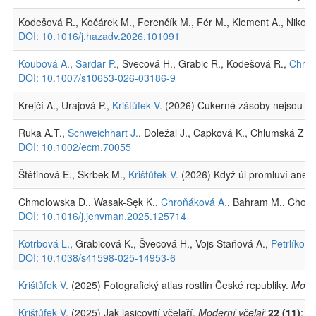
Kodešová R., Kočárek M., Ferenčík M., Fér M., Klement A., Nikod
DOI: 10.1016/j.hazadv.2026.101091
Koubová A.
,
Sardar P.
, Švecová H., Grabic R., Kodešová R.,
Chroň
DOI: 10.1007/s10653-026-03186-9
Krejčí A., Urajová P.,
Krištůfek V.
(2026) Cukerné zásoby nejsou je
Ruka A.T.,
Schweichhart J.
, Doležal J., Čapková K., Chlumská Z.,
DOI: 10.1002/ecm.70055
Štětinová E., Skrbek M.,
Krištůfek V.
(2026) Když úl promluví aneb 
Chmolowska D., Wasak-Sęk K.,
Chroňáková A.
, Bahram M., Choczy
DOI: 10.1016/j.jenvman.2025.125714
Kotrbová L.
, Grabicová K., Švecová H., Vojs Staňová A.,
Petrlíková
DOI: 10.1038/s41598-025-14953-6
Krištůfek V.
(2025) Fotografický atlas rostlin České republiky.
Moder
Krištůfek V.
(2025) Jak lasicovití včelaří.
Moderní včelař
22 (11)
: