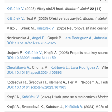
Krištůfek V.
(2025) Včely stráží hrad.
Moderní včelař
22 (11)
:
Krištůfek V.
, Texl P. (2025) Ořeší versus zavíječ.
Moderní včelař
22
Milko J., Srbek M.,
Krištůfek V.
(2025) Neuronová síť nad česnem: Ja
Niedźwiecka J.,
Angel R.
, Čapek P.,
Lara Rodriguez A.
,
Jabinski S.
DOI: 10.5194/soil-11-735-2025
Urajová P.,
Krištůfek V.
, Krejčí A. (2025) Propolis as a key sourc
DOI: 10.3390/insects16111159
Chroňáková A.
, Choma M.,
Kotrbová L.
,
Lara Rodriguez A.
, Villen
DOI: 10.1016/j.apsoil.2024.105693
Kodešová R., Švecová H., Klement A., Fér M., Nikodem A., Fedor
DOI: 10.1016/j.scitotenv.2023.167965
Krejčí A.,
Krištůfek V.
(2024) Utkali jsme se s melecitózou
Moderní 
Krejčí A., Svobodová K., Kubásek J.,
Krištůfek V.
(2024) Může slu