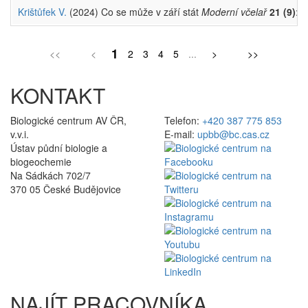
Krištůfek V.
(2024) Co se může v září stát
Moderní včelař
21 (9)
: 2
1
<<
<
2
3
4
5
...
>
>>
KONTAKT
Biologické centrum AV ČR,
Telefon:
+420 387 775 853
v.v.i.
E-mail:
upbb@bc.cas.cz
Ústav půdní biologie a
biogeochemie
Na Sádkách 702/7
370 05 České Budějovice
NAJÍT PRACOVNÍKA