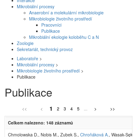
Interakce
Mikrobiální procesy
Anaerobní a molekulární mikrobiologie
Mikrobiologie životního prostředí
Pracovníci
Publikace
Mikrobiální ekologie koloběhu C a N
Zoologie
Sekretariát, technický provoz
Laboratoře
>
Mikrobiální procesy
>
Mikrobiologie životního prostředí
>
Publikace
Publikace
1
<<
<
2
3
4
5
...
>
>>
Celkem nalezeno: 148 záznamů
Chmolowska D., Nobis M., Zubek S.,
Chroňáková A.
, Wasak-Sęk K.